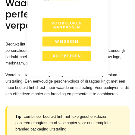
Waarom bedrukt lint
perfect past bij luxe
verpakkingen
VOORKEUREN
AANPASSEN
WEIGEREN
Bedrukt lint is een eenvoudige manier om verpakkingen te
personaliseren zonder dat iedere doos, tas of verpakking afzonderlijk
ACCEPTEREN
bedrukt hoeft te worden. Het lint kan worden voorzien van uw logo,
merknaam, slogan, patroon of seizoensboodschap.
Vooral bij luxe verpakkingen zorgt bedrukt lint voor een premium
uitstraling. Een eenvoudige geschenkdoos of draagtas krijgt met een
mooi bedrukt lint direct meer waarde en uitstraling. Voor bedrijven is dit
een effectieve manier om branding en presentatie te combineren.
Tip:
combineer bedrukt lint met luxe geschenkdozen,
papieren draagtassen of vloeipapier voor een complete
branded packaging uitstraling.