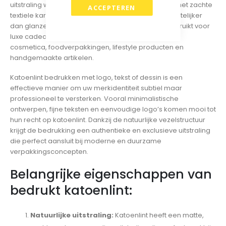
uitstraling willen geven. Door de matte structuur en het zachte
ACCEPTEREN
textiele karakter oogt katoenlint rustiger en ambachtelijker
dan glanzend satijnlint. Hierdoor wordt het veel gebruikt voor
luxe cadeauverpakkingen, duurzame productlijnen,
cosmetica, foodverpakkingen, lifestyle producten en
handgemaakte artikelen.
Katoenlint bedrukken met logo, tekst of dessin is een
effectieve manier om uw merkidentiteit subtiel maar
professioneel te versterken. Vooral minimalistische
ontwerpen, fijne teksten en eenvoudige logo’s komen mooi tot
hun recht op katoenlint. Dankzij de natuurlijke vezelstructuur
krijgt de bedrukking een authentieke en exclusieve uitstraling
die perfect aansluit bij moderne en duurzame
verpakkingsconcepten.
Belangrijke eigenschappen van
bedrukt katoenlint:
Natuurlijke uitstraling:
Katoenlint heeft een matte,