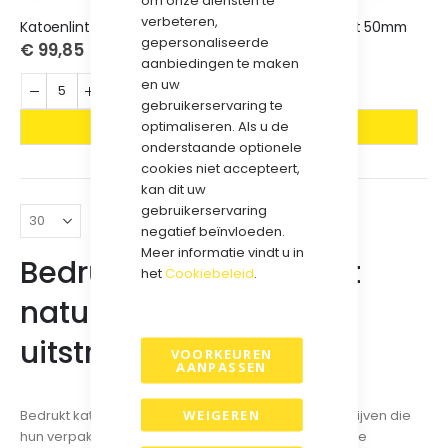
om onze diensten te
verbeteren,
Katoenlint bedrukt 38mm
Katoenlint bedrukt 50mm
gepersonaliseerde
€ 99,85
€ 120,80
aanbiedingen te maken
en uw
gebruikerservaring te
optimaliseren. Als u de
onderstaande optionele
cookies niet accepteert,
kan dit uw
gebruikerservaring
negatief beïnvloeden.
Meer informatie vindt u in
Bedrukt katoenlint met
het
Cookiebeleid
.
natuurlijke en luxe
uitstraling
VOORKEUREN
AANPASSEN
WEIGEREN
Bedrukt katoenlint is een populaire keuze voor bedrijven die
hun verpakking een natuurlijke, stijlvolle en duurzame