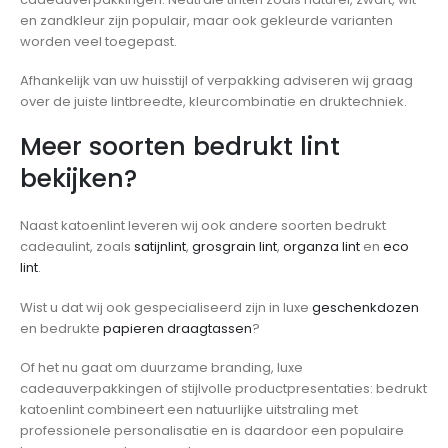
en zandkleur zijn populair, maar ook gekleurde varianten
worden veel toegepast.
Afhankelijk van uw huisstijl of verpakking adviseren wij graag
over de juiste lintbreedte, kleurcombinatie en druktechniek.
Meer soorten bedrukt lint
bekijken?
Naast katoenlint leveren wij ook andere soorten bedrukt
cadeaulint, zoals
satijnlint
,
grosgrain lint
,
organza lint
en
eco
lint
.
Wist u dat wij ook gespecialiseerd zijn in luxe
geschenkdozen
en bedrukte
papieren draagtassen
?
Of het nu gaat om duurzame branding, luxe
cadeauverpakkingen of stijlvolle productpresentaties: bedrukt
katoenlint combineert een natuurlijke uitstraling met
professionele personalisatie en is daardoor een populaire