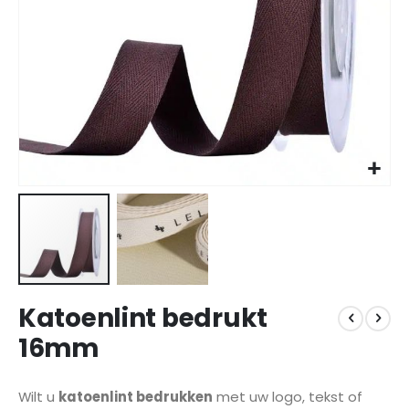
Ga
Katoenlint bedrukt
naar
het
16mm
begin
van
de
Wilt u
katoenlint bedrukken
met uw logo, tekst of
afbeeldingen-