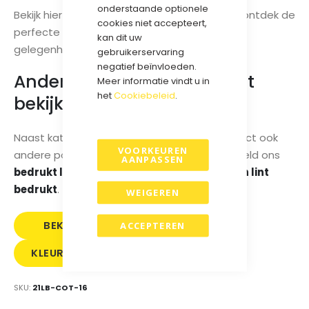
onderstaande optionele
Bekijk hier onze
katoenlint kleurenkaart
en ontdek de
cookies niet accepteert,
perfecte match voor uw merk, verpakking of
kan dit uw
gelegenheid.
gebruikerservaring
negatief beïnvloeden.
Andere soorten bedrukt lint
Meer informatie vindt u in
het
Cookiebeleid
.
bekijken?
Naast katoenlint vindt u bij Cadeaulinten Direct ook
VOORKEUREN
andere populaire lintsoorten. Bekijk bijvoorbeeld ons
AANPASSEN
bedrukt lint
,
satijnlint bedrukt
of
grosgrain lint
bedrukt
.
WEIGEREN
BEKIJK
SAMPLE
ACCEPTEREN
KLEURENKAART
PRIJS
BESTELLEN
KATOEN
SKU
21LB-COT-16