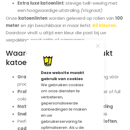
Extra luxe katoenlint:
stevige twill-weving met
een hoogwaardige uitstraling
(Visgraat)
Onze
katoenlinten
worden geleverd op rollen van
100
meter
en zijn beschikbaar in maar liefst
40 kleuren
.
Daardoor vindt u altijd een kleur die past bij uw
verpakking, productlijn of campagne.
Waarom kiezen voor bedrukt
katoenlint?
Deze website maakt
Gratis digitale proefdruk
ter goedkeuring vóór
gebruik van cookies
productie
We gebruiken cookies
om onze diensten te
Professionele bedrukking
met logo, tekst of full
verbeteren,
colour ontwerp
gepersonaliseerde
Natuurlijke en milieuvriendelijke uitstraling
aanbiedingen te maken
Snelle levering
in heel Nederland en België
en uw
Perfect voor
bedrijfsverpakkingen
,
bruiloften
,
gebruikerservaring te
optimaliseren. Als u de
cadeaus
en
retail