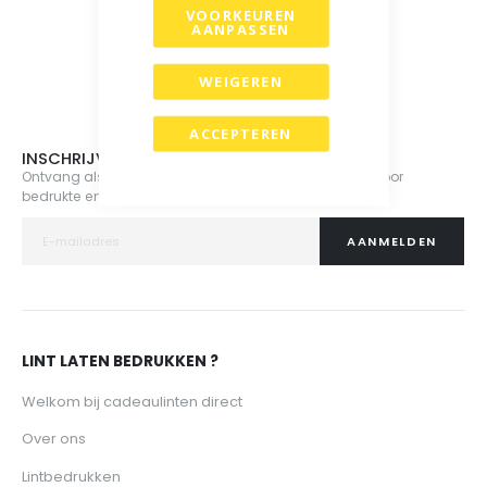
VOORKEUREN
AANPASSEN
WEIGEREN
ACCEPTEREN
INSCHRIJVEN NIEUWSBRIEF
Ontvang als eerste nieuws, acties en aanbiedingen voor
bedrukte en onbedrukte cadeaulinten.
AANMELDEN
LINT LATEN BEDRUKKEN ?
Welkom bij cadeaulinten direct
Over ons
Lintbedrukken