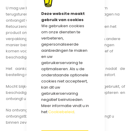
U mag uw bestelling na ontvangst uiteraard ruilen om
Deze website maakt
terugsturen als u dit wenst. Doet u dit wel binnen 8 dagen na
gebruik van cookies
ontvangst van uw bestelling.
We gebruiken cookies
Retourzendingen worden alleen geaccepteerd indien het
om onze diensten te
product onbeschadigd is en verpakt in de originele
verbeteren,
verpakking. Het product mag niet gebruikt of op een andere
gepersonaliseerde
manier beschadigd zijn. De kosten voor retourzendingen
aanbiedingen te maken
komen voor uw rekening, tenzij artikel door ons foutief of
en uw
beschadigd is aangeleverd.
gebruikerservaring te
Het aankoopbedrag zal binnen 2 werkdagen nadat de
optimaliseren. Als u de
bestelling retour ontvangen is aan u worden teruggestort.
onderstaande optionele
cookies niet accepteert,
Mocht blijken dat teruggestuurde product(en) zijn gebruikt, of
kan dit uw
beschadigd , dan zullen wij deze deze niet accepteren en
gebruikerservaring
ontvangt u het aankoopbedrag niet retour.
negatief beïnvloeden.
Meer informatie vindt u in
Na ontvangst van uw reactie sturen wij u een
het
Cookiebeleid
.
ontvangstbevestiging. Een reactie / oplossing ontvangt u
binnen zeven werkdagen.