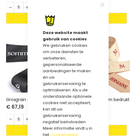
Deze website maakt
gebruik van cookies
We gebruiken cookies
om onze diensten te
verbeteren,
gepersonaliseerde
aanbiedingen te maken
en uw
gebruikerservaring te
optimaliseren. Als u de
onderstaande optionele
Grosgrain lint 38mm bedrukt
Grosgrain lint 50mm bedrukt
cookies niet accepteert,
€ 67,19
€ 74,70
kan dit uw
gebruikerservaring
negatief beïnvloeden.
Meer informatie vindt u in
het
Cookiebeleid
.