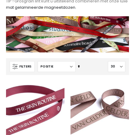
TIP ! Grosgrain lint kunt u uitstekend combineren met onze luxe
mat gelamineerde magneetdozen.
Van
FILTERS
hoog
naar
laag
sorteren