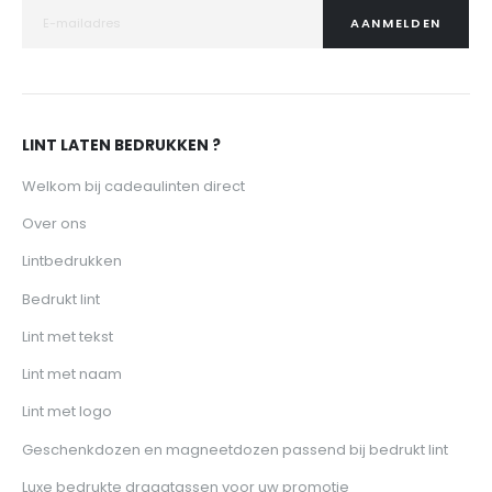
AANMELDEN
LINT LATEN BEDRUKKEN ?
Welkom bij cadeaulinten direct
Over ons
Lintbedrukken
Bedrukt lint
Lint met tekst
Lint met naam
Lint met logo
Geschenkdozen en magneetdozen passend bij bedrukt lint
Luxe bedrukte draagtassen voor uw promotie