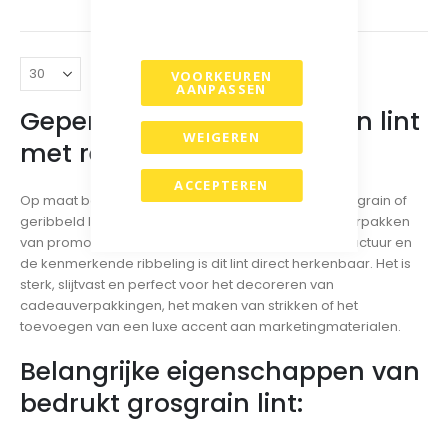
VOORKEUREN
AANPASSEN
Gepersonaliseerd grosgrain lint
WEIGEREN
met reliëf
ACCEPTEREN
Op maat bedrukt ribbellint, ook wel bekend als grosgrain of
geribbeld lint, is een veelgekozen lintsoort bij het verpakken
van promotionele geschenken. Door de stevige structuur en
de kenmerkende ribbeling is dit lint direct herkenbaar. Het is
sterk, slijtvast en perfect voor het decoreren van
cadeauverpakkingen, het maken van strikken of het
toevoegen van een luxe accent aan marketingmaterialen.
Belangrijke eigenschappen van
bedrukt grosgrain lint: