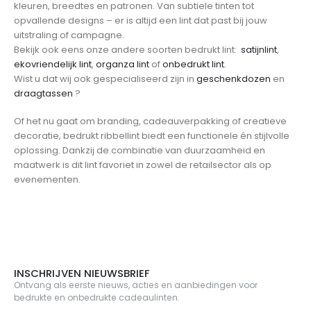
kleuren, breedtes en patronen. Van subtiele tinten tot
opvallende designs – er is altijd een lint dat past bij jouw
uitstraling of campagne.
Bekijk ook eens onze andere soorten bedrukt lint:
satijnlint
,
ekovriendelijk lint
,
organza lint
of
onbedrukt lint.
Wist u dat wij ook gespecialiseerd zijn in
geschenkdozen
en
draagtassen
?
Of het nu gaat om branding, cadeauverpakking of creatieve
decoratie, bedrukt ribbellint biedt een functionele én stijlvolle
oplossing. Dankzij de combinatie van duurzaamheid en
maatwerk is dit lint favoriet in zowel de retailsector als op
evenementen.
INSCHRIJVEN NIEUWSBRIEF
Ontvang als eerste nieuws, acties en aanbiedingen voor
bedrukte en onbedrukte cadeaulinten.