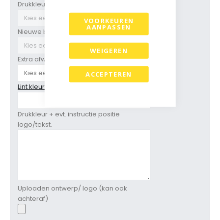
Drukkleur
VOORKEUREN
AANPASSEN
Nieuwe bedrukking ?
WEIGEREN
Extra afwerking
ACCEPTEREN
Lint kleur ( zie grosgrain kleurenkaart)
Drukkleur + evt. instructie positie
logo/tekst.
Uploaden ontwerp/ logo (kan ook
achteraf)