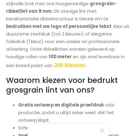
stijlvolle look met ons hoogwaardige
grosgrain-
gallerij
ribbellint van 9 mm
. Dit stevige lint met
karakteristieke ribbelstructuur is ideaal om te
bedrukken met uw logo of persoonlijke tekst
. Kies uit
duurzame zeefdruk (tot 2 kleuren) of elegante
foliedruk (1 kleur) voor een unieke en professionele
afwerking. Onze ribbellinten worden geleverd op
handige rollen van
100 meter
en zijn snel leverbaar in
200 kleuren.
een breed palet van
Waarom kiezen voor bedrukt
grosgrain lint van ons?
Gratis ontwerp en digitale proefdruk
vóór
productie, zodat u altijd zeker weet dat het
ontwerp klopt.
Scherpe
prijzen.
Snelle levering
door heel Nederland en België.