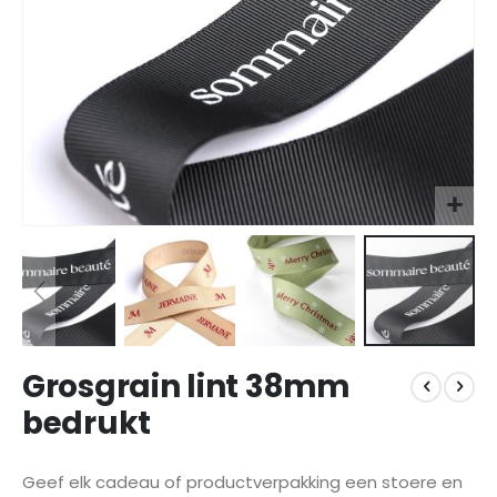
Ga
Grosgrain lint 38mm
naar
het
bedrukt
begin
van
de
Geef elk cadeau of productverpakking een stoere en
afbeeldingen-