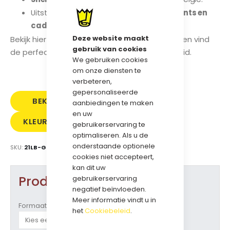
Uitstekend geschikt voor
promoties , events en
cadeau's
Deze website maakt
Bekijk hier onze
grosgrain lint kleurenkaart
en vind
gebruik van cookies
de perfecte kleur voor uw merk of gelegenheid.
We gebruiken cookies
om onze diensten te
verbeteren,
gepersonaliseerde
BEKIJK
SAMPLE
aanbiedingen te maken
en uw
KLEURENKAART
PRIJS
BESTELLEN
gebruikerservaring te
optimaliseren. Als u de
GROSGRAIN
onderstaande optionele
SKU
21LB-GRG-38
cookies niet accepteert,
kan dit uw
Product opties
gebruikerservaring
negatief beïnvloeden.
Meer informatie vindt u in
Formaat
het
Cookiebeleid
.