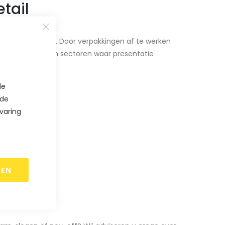
tail
merkverpakking. Door verpakkingen af te werken
traling. Vooral in sectoren waar presentatie
de
 de
varing
REN
lint