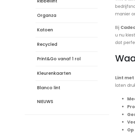
Ribbellint
bedrijfsn
manier o
Organza
Bij
Cadea
Katoen
u nu kies
dat perfec
Recycled
Waar
Print&Go vanaf 1 rol
Kleurenkaarten
Lint me
laten dru
Blanco lint
Me
NIEUWS
Pro
Ges
Vee
Op