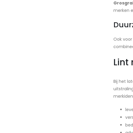
Grosgrai
merken en
Duur
Ook voor 
combinee
Lint
Bij het 
uitstrali
merkident
lev
ver
bed
adv