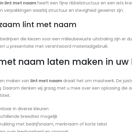
n lint met naam
heeft een fijne ribbelstructuur en een iets kra
 verpakkingen waarbij structuur en stevigheid gewenst zijn.
zaam lint met naam
bedrijven die kiezen voor een milieubewuste uitstraling zijn er
rt u presentatie met verantwoord materiaalgebruik.
 met naam laten maken in uw h
laten maken van
lint met naam
draait het om maatwerk. De juist
ng. Daarom denken wij graag met u mee over een oplossing die aan
iteit.
erbaar in diverse kleuren
schillende breedtes mogelijk
rukking met bedrijfsnaam, merknaam of korte tekst
ies over leesbaarheid en opmaak