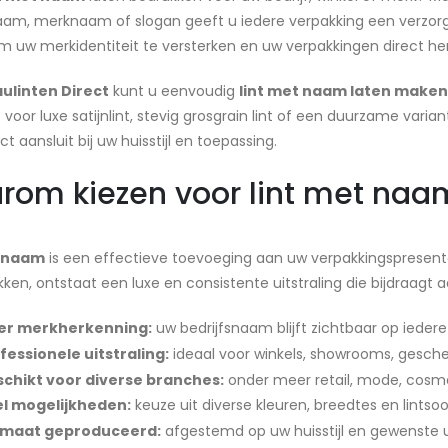
aam, merknaam of slogan geeft u iedere verpakking een verzorgde 
m uw merkidentiteit te versterken en uw verpakkingen direct h
ulinten Direct
kunt u eenvoudig
lint met naam laten maken
t voor luxe satijnlint, stevig grosgrain lint of een duurzame varian
t aansluit bij uw huisstijl en toepassing.
om kiezen voor lint met naa
t naam
is een effectieve toevoeging aan uw verpakkingspresent
kken, ontstaat een luxe en consistente uitstraling die bijdraagt
er merkherkenning:
uw bedrijfsnaam blijft zichtbaar op iedere
fessionele uitstraling:
ideaal voor winkels, showrooms, gesch
chikt voor diverse branches:
onder meer retail, mode, cosmet
l mogelijkheden:
keuze uit diverse kleuren, breedtes en lintsoo
 maat geproduceerd:
afgestemd op uw huisstijl en gewenste ui