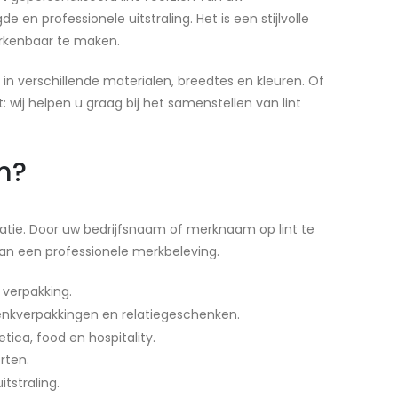
en professionele uitstraling. Het is een stijlvolle
erkenbaar te maken.
in verschillende materialen, breedtes en kleuren. Of
t: wij helpen u graag bij het samenstellen van lint
m?
atie. Door uw bedrijfsnaam of merknaam op lint te
 aan een professionele merkbeleving.
 verpakking.
enkverpakkingen en relatiegeschenken.
ica, food en hospitality.
rten.
tstraling.