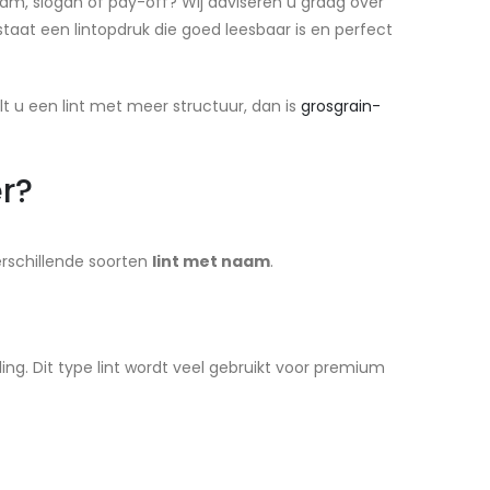
am, slogan of pay-off? Wij adviseren u graag over
staat een lintopdruk die goed leesbaar is en perfect
ilt u een lint met meer structuur, dan is
grosgrain-
r?
erschillende soorten
lint met naam
.
ing. Dit type lint wordt veel gebruikt voor premium