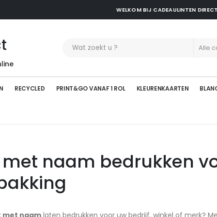
WELKOM BIJ CADEAULINTEN DIREC
t
line
N
RECYCLED
PRINT&GO VANAF 1 ROL
KLEURENKAARTEN
BLAN
t met naam bedrukken vo
pakking
nt met naam
laten bedrukken voor uw bedrijf, winkel of merk? Me