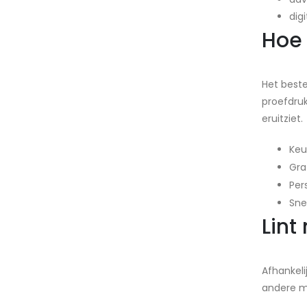
dig
Hoe 
Het best
proefdruk
eruitziet.
Keu
Gra
Per
Sne
Lint
Afhankeli
andere mo