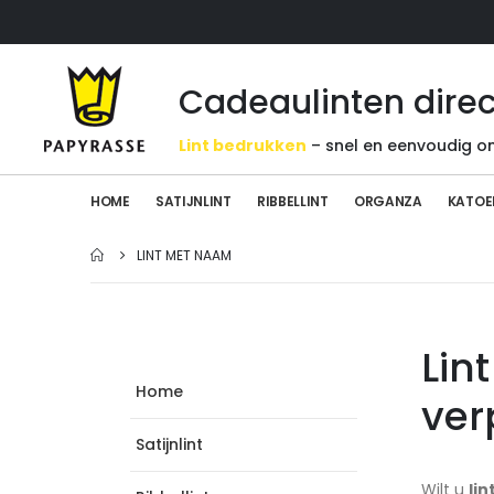
Cadeaulinten direc
Lint bedrukken
– snel en eenvoudig on
HOME
SATIJNLINT
RIBBELLINT
ORGANZA
KATOE
LINT MET NAAM
Lin
Home
ver
Satijnlint
Wilt u
li