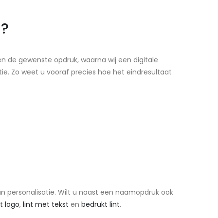
n?
 en de gewenste opdruk, waarna wij een digitale
ie. Zo weet u vooraf precies hoe het eindresultaat
an personalisatie. Wilt u naast een naamopdruk ook
t logo
,
lint met tekst
en
bedrukt lint
.