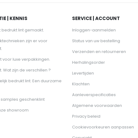
IE | KENNIS
SERVICE | ACCOUNT
 bedrukt lint gemaakt.
Inloggen-aanmelden
ktechnieken zijn er voor
Status van uw bestelling
t.
Verzenden en retourneren
nt voor luxe verpakkingen.
Herhalingsorder
t. Wat zijn de verschillen ?
Levertijden
lijk bedrukt lint. Een duurzame
Klachten
Aanleverspecificaties
samples geschenklint
Algemene voorwaarden
nze showroom
Privacy beleid
Cookievoorkeuren aanpassen
Copyright