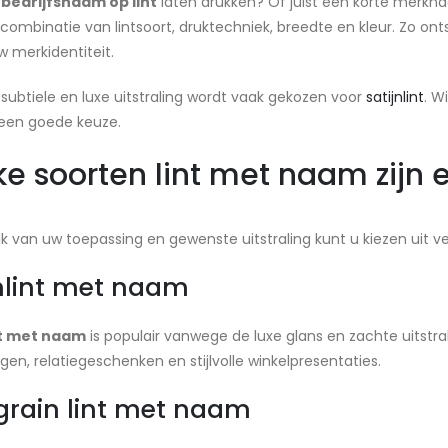
w
bedrijfsnaam op lint
laten drukken? Of juist een korte merkna
combinatie van lintsoort, druktechniek, breedte en kleur. Zo ont
uw merkidentiteit.
subtiele en luxe uitstraling wordt vaak gekozen voor
satijnlint
. W
een goede keuze.
e soorten lint met naam zijn e
jk van uw toepassing en gewenste uitstraling kunt u kiezen uit v
jnlint met naam
nt met naam
is populair vanwege de luxe glans en zachte uitstral
gen, relatiegeschenken en stijlvolle winkelpresentaties.
grain lint met naam