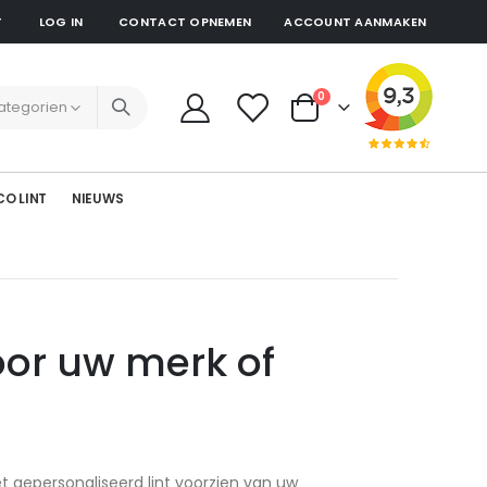
T
LOG IN
CONTACT OPNEMEN
ACCOUNT AANMAKEN
producten
0
Cart
CO LINT
NIEUWS
or uw merk of
t gepersonaliseerd lint voorzien van uw