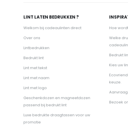
LINT LATEN BEDRUKKEN ?
INSPIRAT
Welkom bij cadeaulinten direct
Hoe wordt
Over ons
Welke dru
cadeaulin
Lintbedrukken
Bedrukt li
Bedrukt lint
Kies uw lin
Lint met tekst
Ecovriende
Lint met naam
keuze.
Lint met logo
Aanvraag 
Geschenkdozen en magneetdozen
Bezoek o
passend bij bedrukt lint
Luxe bedrukte draagtassen voor uw
promotie