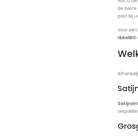
Wilt u u
de beste 
past bij 
Voor een 
ribbellint
Welk
Afhankeli
Sati
Satijnli
verpakkin
Gros