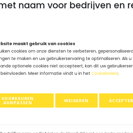
 met naam voor bedrijven en re
 kiezen steeds vaker voor
lint met naam
als onderdeel van hun 
kt lint ontstaat een luxere presentatie en een sterkere merkuits
 is, zoals retail en gifting, is dit een waardevolle toevoeging.
bsite maakt gebruik van cookies
iken cookies om onze diensten te verbeteren, gepersonaliseer
t naam bedrukken
is onder meer geschikt voor:
ngen te maken en uw gebruikerservaring te optimaliseren. Als u
ande optionele cookies niet accepteert, kan dit uw gebruikerser
kelverpakkingen en cadeauverpakkingen
 beïnvloeden. Meer informatie vindt u in het
Cookiebeleid
.
tieks en concept stores
metica- en lifestylemerken
atiegeschenken en kerstverpakkingen
nts, beurzen en productpresentaties
VOORKEUREN
WEIGEREN
ACCEPTE
AANPASSEN
chenkdozen en luxe draagtassen
edrijfsnaam of merknaam op 