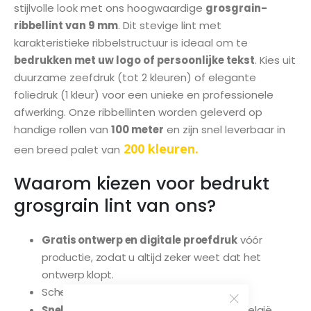
stijlvolle look met ons hoogwaardige
grosgrain-
gallerij
ribbellint van 9 mm
. Dit stevige lint met
karakteristieke ribbelstructuur is ideaal om te
bedrukken met uw logo of persoonlijke tekst
. Kies uit
duurzame zeefdruk (tot 2 kleuren) of elegante
foliedruk (1 kleur) voor een unieke en professionele
afwerking. Onze ribbellinten worden geleverd op
handige rollen van
100 meter
en zijn snel leverbaar in
200 kleuren.
een breed palet van
Waarom kiezen voor bedrukt
grosgrain lint van ons?
Gratis ontwerp en digitale proefdruk
vóór
productie, zodat u altijd zeker weet dat het
ontwerp klopt.
Scherpe
prijzen.
Snelle levering
door heel Nederland en België.