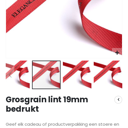
Ga
Grosgrain lint 19mm
naar
het
bedrukt
begin
van
de
Geef elk cadeau of productverpakking een stoere en
afbeeldingen-