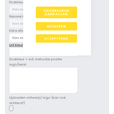
Drukkleur
VOORKEUREN
AANPASSEN
Nieuwe bedrukking ?
WEIGEREN
Extra afwerking
ACCEPTEREN
Lint kleur ( zie grosgrain kleurenkaart)
Drukkleur + evt. instructie positie
logo/tekst.
Uploaden ontwerp/ logo (kan ook
achteraf)