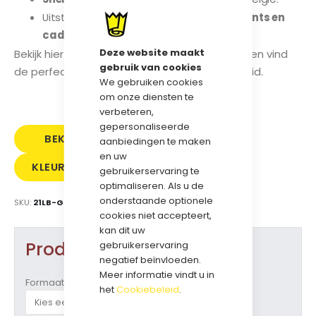
Uitstekend geschikt voor
promoties , events en
cadeau's
Deze website maakt
Bekijk hier onze
grosgrain lint kleurenkaart
en vind
gebruik van cookies
de perfecte kleur voor uw merk of gelegenheid.
We gebruiken cookies
om onze diensten te
verbeteren,
gepersonaliseerde
BEKIJK
SAMPLE
aanbiedingen te maken
en uw
KLEURENKAART
PRIJS
BESTELLEN
gebruikerservaring te
optimaliseren. Als u de
GROSGRAIN
onderstaande optionele
SKU
21LB-GRG-19
cookies niet accepteert,
kan dit uw
Product opties
gebruikerservaring
negatief beïnvloeden.
Meer informatie vindt u in
Formaat
het
Cookiebeleid
.