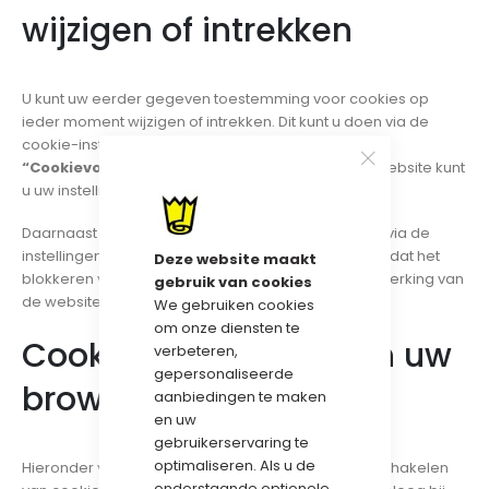
wijzigen of intrekken
U kunt uw eerder gegeven toestemming voor cookies op
ieder moment wijzigen of intrekken. Dit kunt u doen via de
cookie-instellingen op onze website. Via de knop
“Cookievoorkeuren aanpassen”
onderaan de website kunt
u uw instellingen opnieuw bekijken en aanpassen.
Daarnaast kunt u cookies verwijderen of blokkeren via de
instellingen van uw browser. Houd er rekening mee dat het
Deze website maakt
blokkeren van cookies invloed kan hebben op de werking van
gebruik van cookies
de website.
We gebruiken cookies
om onze diensten te
Cookies inschakelen in uw
verbeteren,
gepersonaliseerde
browser
aanbiedingen te maken
en uw
gebruikerservaring te
optimaliseren. Als u de
Hieronder vindt u algemene instructies voor het inschakelen
onderstaande optionele