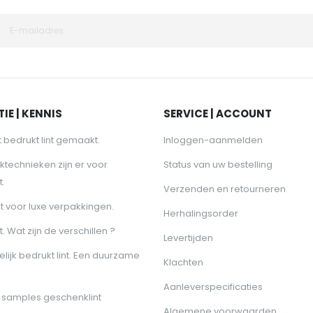
IE | KENNIS
SERVICE | ACCOUNT
 bedrukt lint gemaakt.
Inloggen-aanmelden
ktechnieken zijn er voor
Status van uw bestelling
t.
Verzenden en retourneren
nt voor luxe verpakkingen.
Herhalingsorder
t. Wat zijn de verschillen ?
Levertijden
lijk bedrukt lint. Een duurzame
Klachten
Aanleverspecificaties
samples geschenklint
Algemene voorwaarden