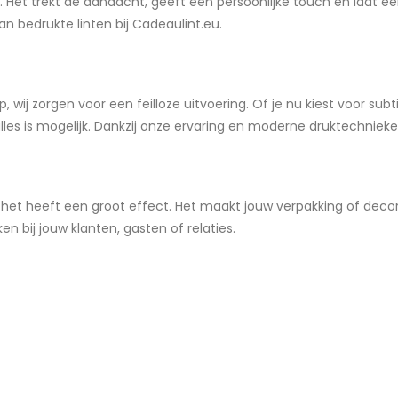
 Het trekt de aandacht, geeft een persoonlijke touch en laat ee
an bedrukte linten bij Cadeaulint.eu.
 wij zorgen voor een feilloze uitvoering. Of je nu kiest voor subtie
: alles is mogelijk. Dankzij onze ervaring en moderne druktechnie
aar het heeft een groot effect. Het maakt jouw verpakking of de
en bij jouw klanten, gasten of relaties.