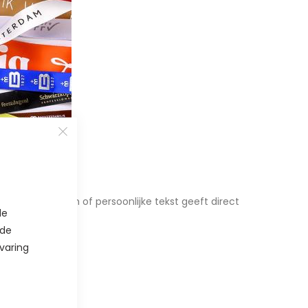
jouw logo, naam of persoonlijke tekst geeft direct
de
mt.
 de
varing