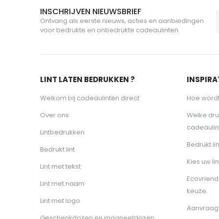
INSCHRIJVEN NIEUWSBRIEF
Ontvang als eerste nieuws, acties en aanbiedingen
voor bedrukte en onbedrukte cadeaulinten.
LINT LATEN BEDRUKKEN ?
INSPIRAT
Welkom bij cadeaulinten direct
Hoe wordt
Over ons
Welke dru
cadeaulin
Lintbedrukken
Bedrukt li
Bedrukt lint
Kies uw lin
Lint met tekst
Ecovriende
Lint met naam
keuze.
Lint met logo
Aanvraag 
Geschenkdozen en magneetdozen