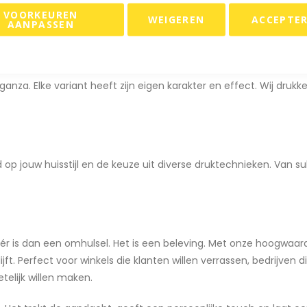
 niveau. Het straalt stijl, aandacht en exclusiviteit uit. Of het 
VOORKEUREN
WEIGEREN
ACCEPTE
ebt voor detail.
AANPASSEN
organza. Elke variant heeft zijn eigen karakter en effect. Wij dru
 jouw huisstijl en de keuze uit diverse druktechnieken. Van sub
ér is dan een omhulsel. Het is een beleving. Met onze hoogwaar
jft. Perfect voor winkels die klanten willen verrassen, bedrijven 
telijk willen maken.