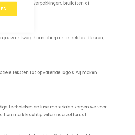
nu gaat om cadeauverpakkingen, bruiloften of
REN
kken jouw ontwerp haarscherp en in heldere kleuren,
tiele teksten tot opvallende logo’s: wij maken
dige technieken en luxe materialen zorgen we voor
die hun merk krachtig willen neerzetten, of