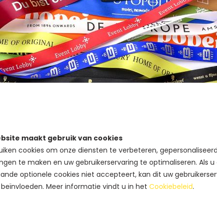
kken met klasse
bsite maakt gebruik van cookies
f product nét dat beetje specialer. Een luxueus satijnlint met 
iken cookies om onze diensten te verbeteren, gepersonaliseer
ulint.eu zorgen wij ervoor dat elk detail perfect tot zijn recht ko
ngen te maken en uw gebruikerservaring te optimaliseren. Als u
ande optionele cookies niet accepteert, kan dit uw gebruikerser
 beïnvloeden. Meer informatie vindt u in het
Cookiebeleid
.