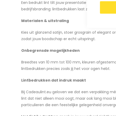
Een bedrukt lint tilt jouw presentatie naar een hoger
bedrijfsbranding: lintbedrukken laat zien dat jij oog h
Materialen & uitstraling
Kies uit glanzend satijn, stoer grosgrain of elegant 
zodat jouw boodschap er echt uitspringt.
Onbegrensde mogelijkheden
Breedtes van 10 mm tot 100 mm, kleuren afgestemd op
lintbedrukken precies zoals jij het voor ogen hebt.
Lintbedrukken dat indruk maakt
Bij Cadeaulint.eu geloven we dat een verpakking mé
lint dat niet alleen mooi oogt, maar ook lang mooi bli
particulieren die een feestelijke gelegenheid onverge