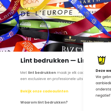
Lint bedrukken — Lintbedru
Deze we
Met
lint bedrukken
maak je elk cadeau, evenement o
We gebru
een exclusieve en professionele uitstraling. Bij Cadea
aanbiedi
ondersta
Bekijk onze cadeaulinten
negatief
Waarom lint bedrukken?