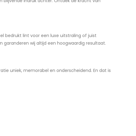
n blijvende indruk achter. Ontdek de kracht van
l bedrukt lint voor een luxe uitstraling of juist
ken garanderen wij altijd een hoogwaardig resultaat.
coratie uniek, memorabel en onderscheidend. En dat is