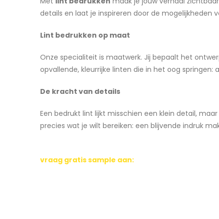
Met
lint bedrukken
maak je jouw verhaal zichtbaar.
details en laat je inspireren door de mogelijkheden v
Lint bedrukken op maat
Onze specialiteit is maatwerk. Jij bepaalt het ontwerp,
opvallende, kleurrijke linten die in het oog springen
De kracht van details
Een bedrukt lint lijkt misschien een klein detail, m
precies wat je wilt bereiken: een blijvende indruk mak
vraag gratis sample aan: