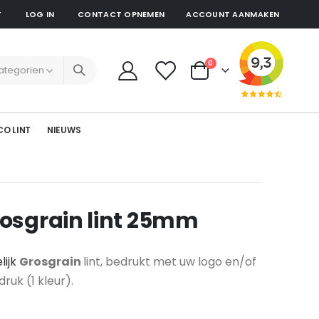
T
LOG IN
CONTACT OPNEMEN
ACCOUNT AANMAKEN
producten
0
Cart
CO LINT
NIEUWS
rosgrain lint 25mm
lijk
Grosgrain
lint, bedrukt met uw logo en/of
druk (1 kleur).