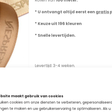
Rollen van
100 meter.
* U ontvangt altijd eerst een
gratis
p
* Keuze uit 196 kleuren
* Snelle levertijden.
Levertijd: 3-4 weken.
Grosgrain-kleuren
Bekijk hier de basis
bsite maakt gebruik van cookies
iken cookies om onze diensten te verbeteren, gepersonaliseer
BEKIJK PRIJS
SAMPLE BEST
ngen te maken en uw gebruikerservaring te optimaliseren. Als u