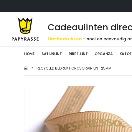
Cadeaulinten direc
Lint bedrukken
– snel en eenvoudig on
HOME
SATIJNLINT
RIBBELLINT
ORGANZA
KATOE
RECYCLED BEDRUKT GROSGRAIN LINT 25MM
Ga
naar
het
einde
van
de