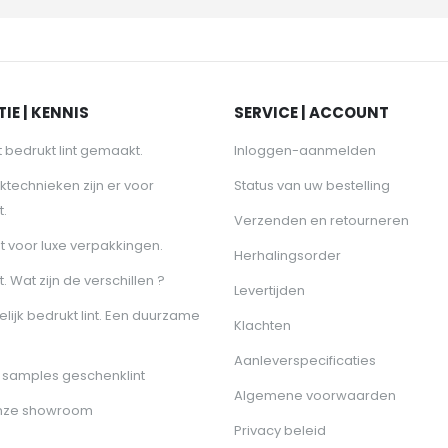
IE | KENNIS
SERVICE | ACCOUNT
 bedrukt lint gemaakt.
Inloggen-aanmelden
ktechnieken zijn er voor
Status van uw bestelling
t.
Verzenden en retourneren
nt voor luxe verpakkingen.
Herhalingsorder
t. Wat zijn de verschillen ?
Levertijden
lijk bedrukt lint. Een duurzame
Klachten
Aanleverspecificaties
samples geschenklint
Algemene voorwaarden
nze showroom
Privacy beleid