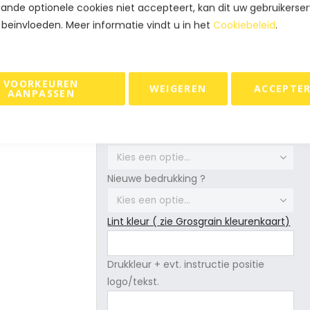
ande optionele cookies niet accepteert, kan dit uw gebruikerser
SKU
21LB-EKO-GRG-25
 beïnvloeden. Meer informatie vindt u in het
Cookiebeleid
.
Product opties
VOORKEUREN
WEIGEREN
ACCEPTE
Formaat
AANPASSEN
Drukkleur
Nieuwe bedrukking ?
Lint kleur ( zie Grosgrain kleurenkaart)
Drukkleur + evt. instructie positie
logo/tekst.