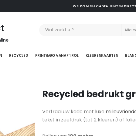
WELKOM BIJ CADEAULINTEN DIREC
t
line
N
RECYCLED
PRINT&GO VANAF 1 ROL
KLEURENKAARTEN
BLAN
Recycled bedrukt g
Verfraai uw kado met luxe
milieuvriende
tekst in zeefdruk (tot 2 kleuren) of folie