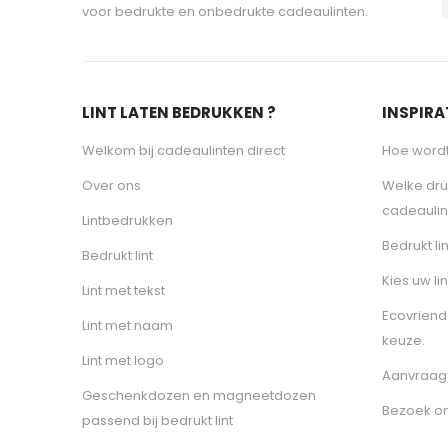
voor bedrukte en onbedrukte cadeaulinten.
LINT LATEN BEDRUKKEN ?
INSPIRAT
Welkom bij cadeaulinten direct
Hoe wordt
Over ons
Welke dru
cadeaulin
Lintbedrukken
Bedrukt li
Bedrukt lint
Kies uw lin
Lint met tekst
Ecovriende
Lint met naam
keuze.
Lint met logo
Aanvraag 
Geschenkdozen en magneetdozen
Bezoek o
passend bij bedrukt lint