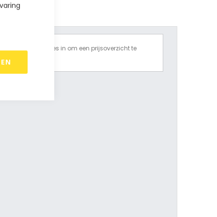
varing
Vul alle opties in om een prijsoverzicht te
krijgen.
REN