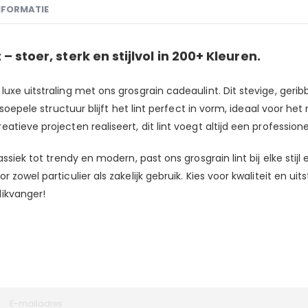
NFORMATIE
 stoer, sterk en stijlvol in 200+ Kleuren.
uxe uitstraling met ons grosgrain cadeaulint. Dit stevige, gerib
h soepele structuur blijft het lint perfect in vorm, ideaal voor 
atieve projecten realiseert, dit lint voegt altijd een professio
iek tot trendy en modern, past ons grosgrain lint bij elke stijl en
zowel particulier als zakelijk gebruik. Kies voor kwaliteit en ui
likvanger!