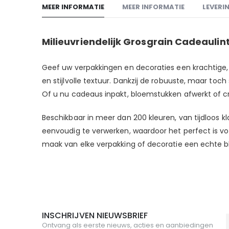
MEER INFORMATIE
MEER INFORMATIE
LEVERI
Milieuvriendelijk Grosgrain Cadeaulint –
Geef uw verpakkingen en decoraties een krachtige, l
en stijlvolle textuur. Dankzij de robuuste, maar toc
Of u nu cadeaus inpakt, bloemstukken afwerkt of cre
Beschikbaar in meer dan 200 kleuren, van tijdloos klass
eenvoudig te verwerken, waardoor het perfect is voor 
maak van elke verpakking of decoratie een echte b
INSCHRIJVEN NIEUWSBRIEF
Ontvang als eerste nieuws, acties en aanbiedingen