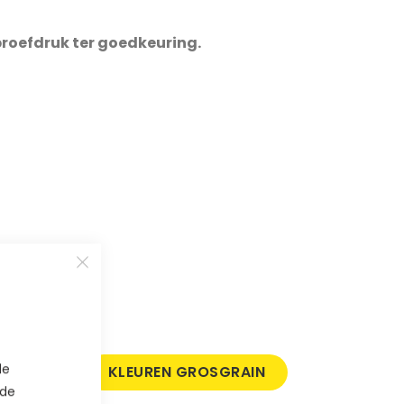
roefdruk ter goedkeuring.
de
ELLEN
KLEUREN GROSGRAIN
 de