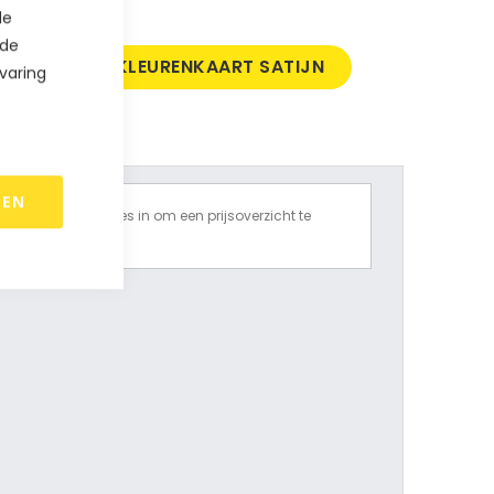
de
 de
ELLEN
KLEURENKAART SATIJN
varing
REN
Vul alle opties in om een prijsoverzicht te
krijgen.