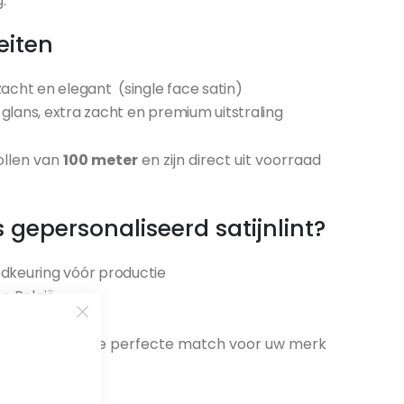
.
eiten
 zacht en elegant (single face satin)
 glans, extra zacht en premium uitstraling
ollen van
100 meter
en zijn direct uit voorraad
gepersonaliseerd satijnlint?
dkeuring vóór productie
n België
oties.
en
en ontdek de perfecte match voor uw merk