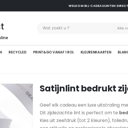
WELKOM BIJ CADEAULINTEN DIREC
t
line
N
RECYCLED
PRINT&GO VANAF 1 ROL
KLEURENKAARTEN
BLAN
Satijnlint bedrukt 
Geef elk cadeau een luxe uitstraling 
Dit zijdezachte lint is perfect om te
bed
Kies uit zeefdruk (tot 2 kleuren), folied