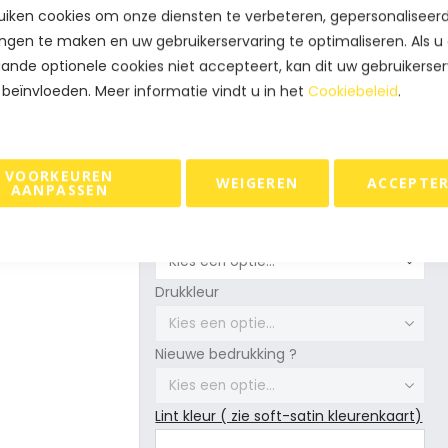
iken cookies om onze diensten te verbeteren, gepersonaliseer
ngen te maken en uw gebruikerservaring te optimaliseren. Als u
BEKIJK PRIJS
SAMPLE BEST
ande optionele cookies niet accepteert, kan dit uw gebruikerser
 beïnvloeden. Meer informatie vindt u in het
Cookiebeleid
.
SKU
21LB-SFS-50
Product opties
VOORKEUREN
WEIGEREN
ACCEPTE
AANPASSEN
Formaat
Drukkleur
Nieuwe bedrukking ?
Lint kleur ( zie soft-satin kleurenkaart)