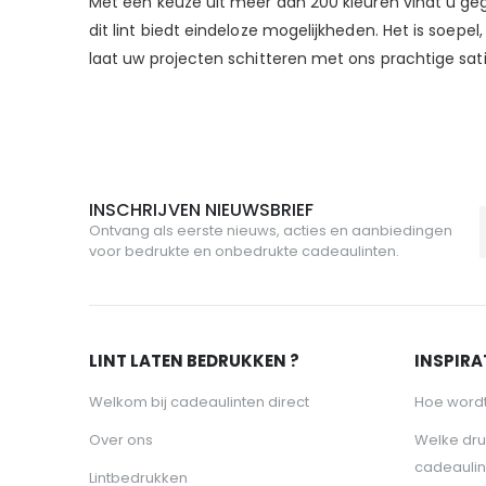
Met een keuze uit meer dan 200 kleuren vindt u gegara
dit lint biedt eindeloze mogelijkheden. Het is soepel
laat uw projecten schitteren met ons prachtige satij
INSCHRIJVEN NIEUWSBRIEF
Ontvang als eerste nieuws, acties en aanbiedingen
voor bedrukte en onbedrukte cadeaulinten.
LINT LATEN BEDRUKKEN ?
INSPIRAT
Welkom bij cadeaulinten direct
Hoe wordt
Over ons
Welke dru
cadeaulin
Lintbedrukken