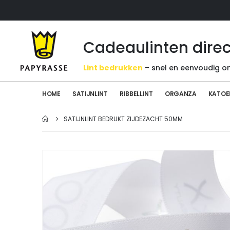
Cadeaulinten direc
Lint bedrukken
– snel en eenvoudig on
HOME
SATIJNLINT
RIBBELLINT
ORGANZA
KATOE
SATIJNLINT BEDRUKT ZIJDEZACHT 50MM
Ga
naar
het
einde
van
de