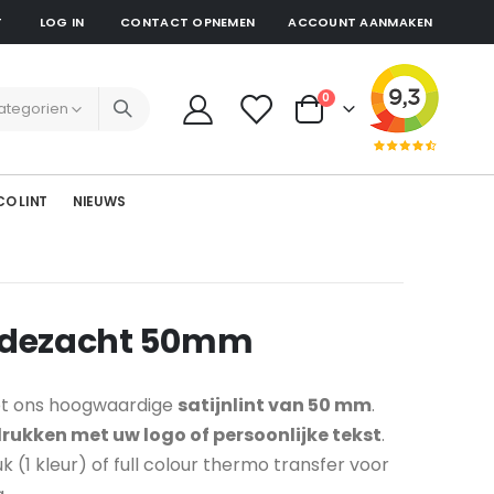
T
LOG IN
CONTACT OPNEMEN
ACCOUNT AANMAKEN
producten
0
Cart
CO LINT
NIEUWS
zijdezacht 50mm
met ons hoogwaardige
satijnlint van 50 mm
.
rukken met uw logo of persoonlijke tekst
.
ruk (1 kleur) of full colour thermo transfer voor