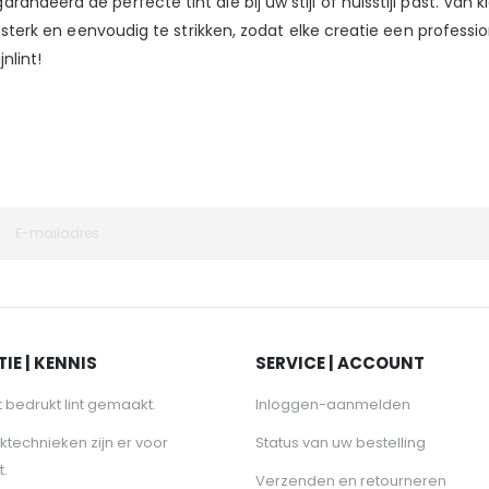
ndeerd de perfecte tint die bij uw stijl of huisstijl past. Van k
, sterk en eenvoudig te strikken, zodat elke creatie een profession
nlint!
IE | KENNIS
SERVICE | ACCOUNT
 bedrukt lint gemaakt.
Inloggen-aanmelden
ktechnieken zijn er voor
Status van uw bestelling
t.
Verzenden en retourneren