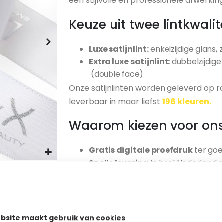
een stijlvolle en professionele afwerking
Keuze uit twee lintkwalit
Luxe satijnlint:
enkelzijdige glans,
Extra luxe satijnlint:
dubbelzijdige
(double face)
Onze satijnlinten worden geleverd op r
leverbaar in maar liefst
196 kleuren.
Waarom kiezen voor ons 
Gratis digitale proefdruk
ter goe
Snelle levering
in heel Nederland e
Perfect voor uw
cadeaus en prom
Bekijk hier onze
basis satijnlint kleur
of gelegenheid.
bsite maakt gebruik van cookies