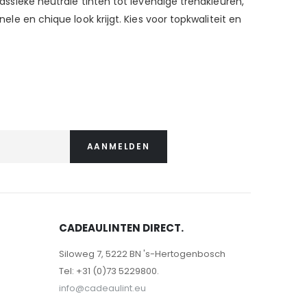
lassieke neutrale tinten tot levendige trendkleuren,
ele en chique look krijgt. Kies voor topkwaliteit en
AANMELDEN
CADEAULINTEN DIRECT.
Siloweg 7, 5222 BN 's-Hertogenbosch
Tel: +31 (0)73 5229800.
info@cadeaulint.eu