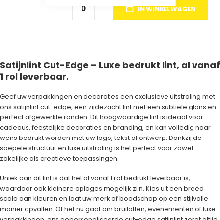
IN WINKELWAGEN
Satijnlint Cut-Edge – Luxe bedrukt lint, al vanaf
1 rol leverbaar.
Geef uw verpakkingen en decoraties een exclusieve uitstraling met
ons satijnlint cut-edge, een zijdezacht lint met een subtiele glans en
perfect afgewerkte randen. Dit hoogwaardige lint is ideaal voor
cadeaus, feestelijke decoraties en branding, en kan volledig naar
wens bedrukt worden met uw logo, tekst of ontwerp. Dankzij de
soepele structuur en luxe uitstraling is het perfect voor zowel
zakelijke als creatieve toepassingen.
Uniek aan dit lint is dat het al vanaf 1 rol bedrukt leverbaar is,
waardoor ook kleinere oplages mogelijk zijn. Kies uit een breed
scala aan kleuren en laat uw merk of boodschap op een stijlvolle
manier opvallen. Of het nu gaat om bruiloften, evenementen of luxe
verpakkingen, ons gepersonaliseerde cut-edge satijnlint zorgt altijd