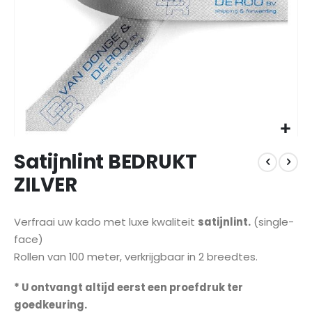
Ga
Satijnlint BEDRUKT
naar
het
ZILVER
begin
van
de
Verfraai uw kado met luxe kwaliteit
satijnlint.
(single-
afbeeldingen-
face)
gallerij
Rollen van 100 meter, verkrijgbaar in 2 breedtes.
* U ontvangt altijd eerst een proefdruk ter
goedkeuring.