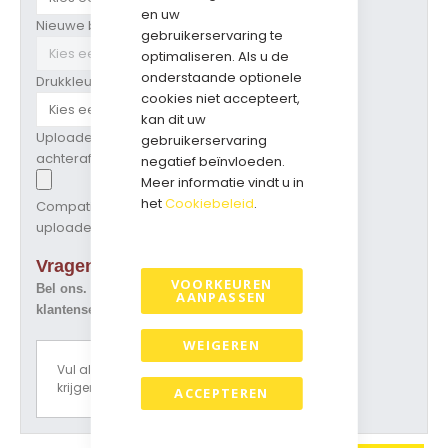
en uw
Nieuwe bedrukking ?
gebruikerservaring te
optimaliseren. Als u de
onderstaande optionele
Drukkleur
cookies niet accepteert,
kan dit uw
Uploaden ontwerp/logo (kan ook
gebruikerservaring
achteraf)
negatief beïnvloeden.
Meer informatie vindt u in
het
Cookiebeleid
.
Compatibele bestandsextensies om te
uploaden:
pdf, eps
Vragen over dit artikel ?
VOORKEUREN
Bel ons. Tel. 073-5229800
AANPASSEN
klantenservice@geschenkdozen.eu
WEIGEREN
Vul alle opties in om een prijsoverzicht te
krijgen.
ACCEPTEREN