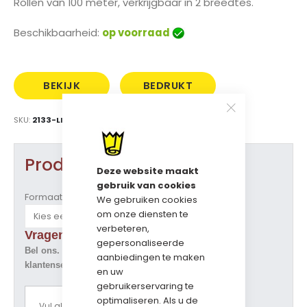
Rollen van 100 meter, verkrijgbaar in 2 breedtes.
gallerij
Beschikbaarheid:
op voorraad
BEKIJK
BEDRUKT
PRIJS
MET LOGO
SKU
2133-LINT-15
Product opties
Deze website maakt
gebruik van cookies
Formaat
We gebruiken cookies
om onze diensten te
verbeteren,
Vragen over dit artikel ?
gepersonaliseerde
Bel ons. Tel. 073-5229800
aanbiedingen te maken
klantenservice@geschenkdozen.eu
en uw
gebruikerservaring te
optimaliseren. Als u de
Vul alle opties in om een prijsoverzicht te